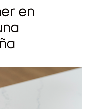
ner en
una
aña