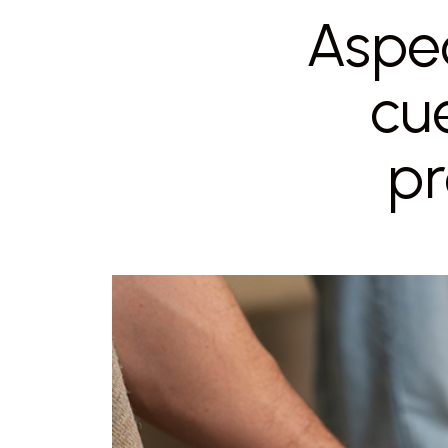
Aspec
cu
pr